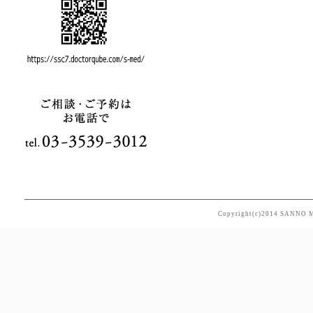
予診
詳し
2025.9.22
【臨時
下記の
休 診：
2025.7.7
【夏季
下記の
休 診：
※9月
Copyright(c)2014 SANNO M
2025.4.26
【ゴー
下記の
休 診：
※5月
2024.11.12
【年末