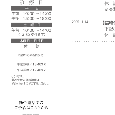
休 診：
※令和
2025.11.14
【臨時
下記の
休 診
2025.09.22
【イン
下記の
予約開
接種開
完全予約制
※予約
（We
※初め
ださい
※無断
ャンセ
※本人